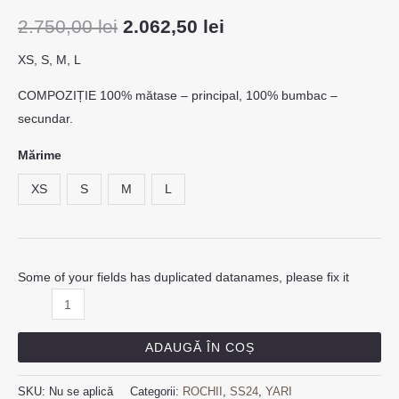
2.750,00
lei
2.062,50
lei
XS, S, M, L
COMPOZIȚIE 100% mătase – principal, 100% bumbac –
secundar.
Mărime
XS
S
M
L
Some of your fields has duplicated datanames, please fix it
ADAUGĂ ÎN COȘ
SKU:
Nu se aplică
Categorii:
ROCHII
,
SS24
,
YARI