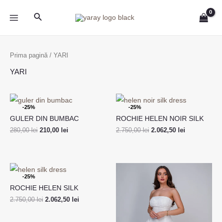
Skip
MAIN
Search
to
MENU
content
Prima pagină
/ YARI
YARI
Prețul
Prețul
Prețul
Prețul
inițial
curent
inițial
curent
-25%
-25%
a
este:
a
este:
GULER DIN BUMBAC
ROCHIE HELEN NOIR SILK
fost:
210,00 lei.
fost:
2.062,50 lei.
280,00 lei.
2.750,00 lei.
280,00
lei
210,00
lei
2.750,00
lei
2.062,50
lei
Prețul
Prețul
inițial
curent
-25%
a
este:
ROCHIE HELEN SILK
fost:
2.062,50 lei.
2.750,00 lei.
2.750,00
lei
2.062,50
lei