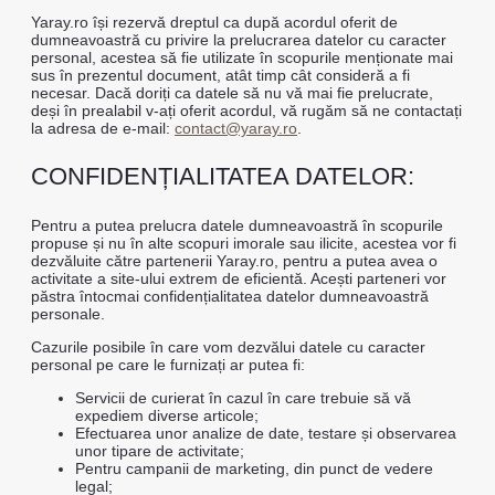
Yaray.ro își rezervă dreptul ca după acordul oferit de
dumneavoastră cu privire la prelucrarea datelor cu caracter
personal, acestea să fie utilizate în scopurile menționate mai
sus în prezentul document, atât timp cât consideră a fi
necesar. Dacă doriți ca datele să nu vă mai fie prelucrate,
deși în prealabil v-ați oferit acordul, vă rugăm să ne contactați
la adresa de e-mail:
contact@yaray.ro
.
CONFIDENȚIALITATEA DATELOR:
Pentru a putea prelucra datele dumneavoastră în scopurile
propuse și nu în alte scopuri imorale sau ilicite, acestea vor fi
dezvăluite către partenerii Yaray.ro, pentru a putea avea o
activitate a site-ului extrem de eficientă. Acești parteneri vor
păstra întocmai confidențialitatea datelor dumneavoastră
personale.
Cazurile posibile în care vom dezvălui datele cu caracter
personal pe care le furnizați ar putea fi:
Servicii de curierat în cazul în care trebuie să vă
expediem diverse articole;
Efectuarea unor analize de date, testare și observarea
unor tipare de activitate;
Pentru campanii de marketing, din punct de vedere
legal;