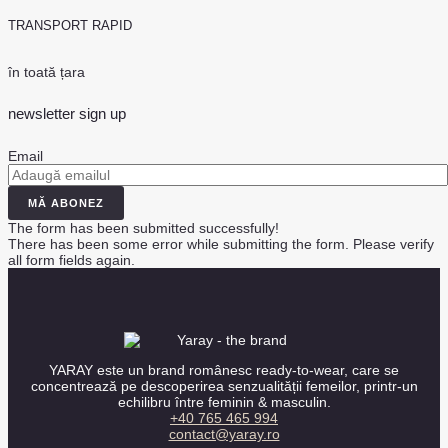
TRANSPORT RAPID
în toată țara
newsletter sign up
Email
MĂ ABONEZ
The form has been submitted successfully!
There has been some error while submitting the form. Please verify
all form fields again.
YARAY este un brand românesc ready-to-wear, care se
concentrează pe descoperirea senzualității femeilor, printr-un
echilibru între feminin & masculin.
+40 765 465 994
contact@yaray.ro