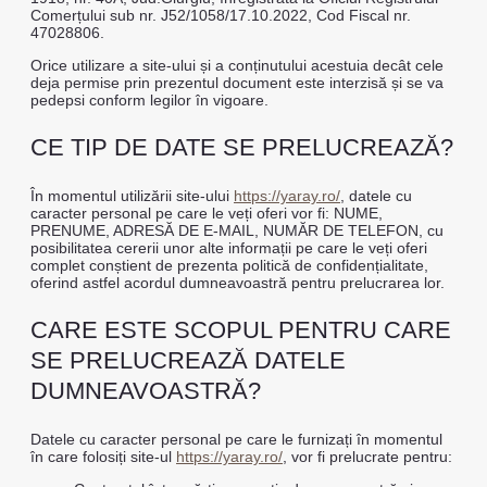
Comerțului sub nr. J52/1058/17.10.2022, Cod Fiscal nr.
47028806.
Orice utilizare a site-ului și a conținutului acestuia decât cele
deja permise prin prezentul document este interzisă și se va
pedepsi conform legilor în vigoare.
CE TIP DE DATE SE PRELUCREAZĂ?
În momentul utilizării site-ului
https://yaray.ro/
, datele cu
caracter personal pe care le veți oferi vor fi: NUME,
PRENUME, ADRESĂ DE E-MAIL, NUMĂR DE TELEFON, cu
posibilitatea cererii unor alte informații pe care le veți oferi
complet conștient de prezenta politică de confidențialitate,
oferind astfel acordul dumneavoastră pentru prelucrarea lor.
CARE ESTE SCOPUL PENTRU CARE
SE PRELUCREAZĂ DATELE
DUMNEAVOASTRĂ?
Datele cu caracter personal pe care le furnizați în momentul
în care folosiți site-ul
https://yaray.ro/
, vor fi prelucrate pentru: