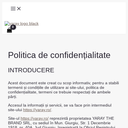
MAIN
Skip
MENU
to
content
Search
Politica de confidențialitate
INTRODUCERE
Acest document este creat cu scop informativ, pentru a stabili
termenii și condițiile de utilizare ai site-ului, politica de
confidențialitate, termeni ce trebuie respectați de ambele
părți.
Accesul la informații și servicii, se va face prin intermediul
site-ului
https://yaray.ro/
.
Site-ul
https://yaray.ro/
reprezintă proprietatea YARAY THE
BRAND SRL, cu sediul în Mun. Giurgiu, Str. 1 Decembrie
1918, nr. 40A, Jud.Giurgiu, înregistrată la Oficiul Registrului