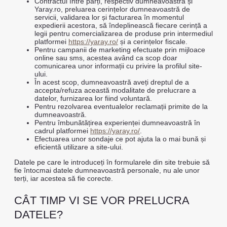
Contractul între părți, respectiv dumneavoastră și
Yaray.ro, preluarea cerințelor dumneavoastră de
servicii, validarea lor și facturarea în momentul
expedierii acestora, să îndeplinească fiecare cerință a
legii pentru comercializarea de produse prin intermediul
platformei
https://yaray.ro/
și a cerințelor fiscale.
Pentru campanii de marketing efectuate prin mijloace
online sau sms, acestea având ca scop doar
comunicarea unor informații cu privire la profilul site-
ului.
În acest scop, dumneavoastră aveți dreptul de a
accepta/refuza această modalitate de prelucrare a
datelor, furnizarea lor fiind voluntară.
Pentru rezolvarea eventualelor reclamații primite de la
dumneavoastră.
Pentru îmbunătățirea experienței dumneavoastră în
cadrul platformei
https://yaray.ro/
.
Efectuarea unor sondaje ce pot ajuta la o mai bună și
eficientă utilizare a site-ului.
Datele pe care le introduceți în formularele din site trebuie să
fie întocmai datele dumneavoastră personale, nu ale unor
terți, iar acestea să fie corecte.
CÂT TIMP VI SE VOR PRELUCRA
DATELE?