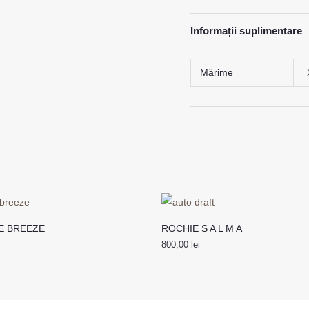
Informații suplimentare
Mărime
E BREEZE
ROCHIE S A L M A
800,00
lei