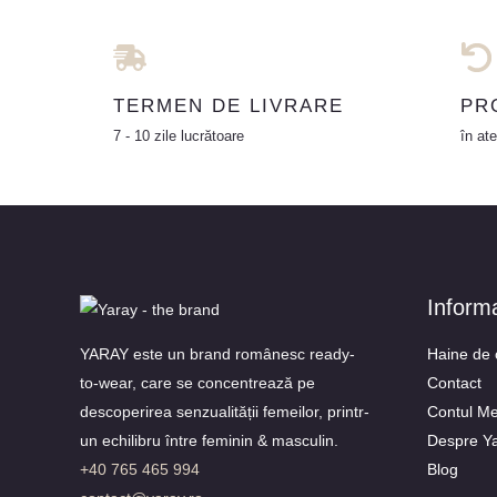
TERMEN DE LIVRARE
PR
7 - 10 zile lucrătoare
în ate
Informa
YARAY este un brand românesc ready-
Haine de 
to-wear, care se concentrează pe
Contact
descoperirea senzualității femeilor, printr-
Contul M
un echilibru între feminin & masculin.
Despre Y
+40 765 465 994
Blog