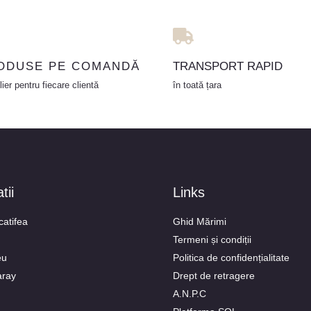
ODUSE PE COMANDĂ
TRANSPORT RAPID
lier pentru fiecare clientă
în toată țara
tii
Links
catifea
Ghid Mărimi
Termeni și condiții
eu
Politica de confidențialitate
aray
Drept de retragere
A.N.P.C