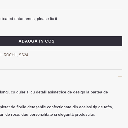
licated datanames, please fix it
ADAUGĂ ÎN COȘ
ii:
ROCHII
,
SS24
ungi, cu guler și cu detalii asimetrice de design la partea de
letat de florile detașabile confecționate din același tip de tafta,
 tari de roșu, dau personalitate și eleganță produsului.
.