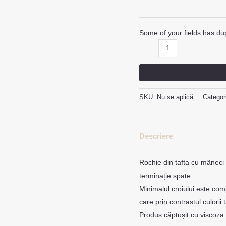
Some of your fields has dup
SKU:
Nu se aplică
Categor
Descriere
Rochie din tafta cu mâneci l
terminație spate.
Minimalul croiului este comp
care prin contrastul culorii
Produs căptușit cu viscoza