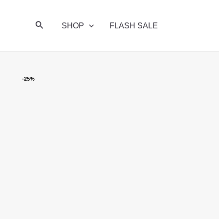
Skip
to
Search
SHOP
FLASH SALE
content
-25%