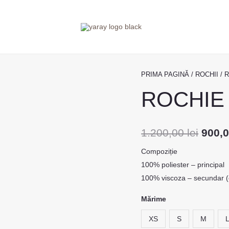
Cantitate
PRIMA PAGINĂ
/
ROCHII
/ 
Prețu
ROCHIE
ROCHIE
iniția
AMORA
a
1.200,00
lei
900,
fost:
Compoziție
1.200
100% poliester – principal
100% viscoza – secundar (
Mărime
XS
S
M