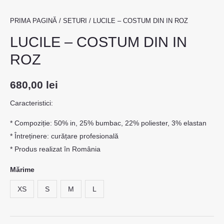
PRIMA PAGINĂ
/
SETURI
/ LUCILE – COSTUM DIN IN ROZ
LUCILE – COSTUM DIN IN
ROZ
680,00
lei
Caracteristici:
* Compoziție: 50% in, 25% bumbac, 22% poliester, 3% elastan
* Întreținere: curățare profesională
* Produs realizat în România
Mărime
XS
S
M
L