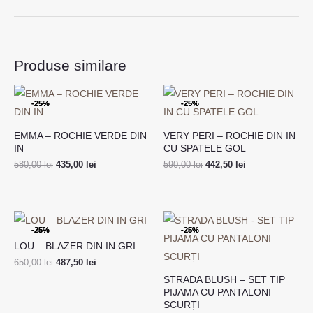
Produse similare
Prețul
Prețul
Prețul
Prețul
inițial
curent
inițial
curent
-25%
-25%
-25%
-25%
a
este:
a
este:
fost:
435,00 lei.
fost:
442,50 lei.
580,00 lei.
590,00 lei.
EMMA – ROCHIE VERDE DIN
VERY PERI – ROCHIE DIN IN
IN
CU SPATELE GOL
580,00
lei
435,00
lei
590,00
lei
442,50
lei
Prețul
Prețul
Prețul
Prețul
inițial
curent
inițial
curent
-25%
-25%
-25%
-25%
a
este:
a
este:
LOU – BLAZER DIN IN GRI
fost:
487,50 lei.
fost:
510,00 lei.
650,00 lei.
680,00 lei.
650,00
lei
487,50
lei
STRADA BLUSH – SET TIP
PIJAMA CU PANTALONI
SCURȚI