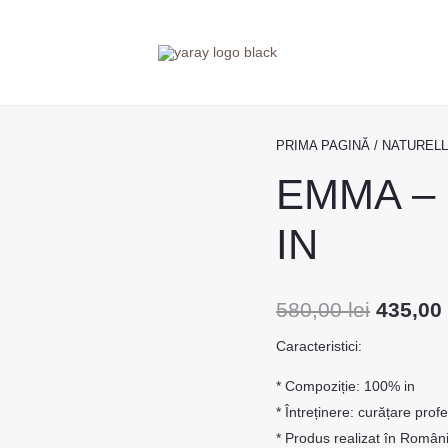
Cantitate
PRIMA PAGINĂ
/
NATUREL
Prețul
EMMA
EMMA –
inițial
–
ROCHIE
a
IN
VERDE
fost:
DIN
580,00 
IN
580,00
lei
435,0
Caracteristici:
* Compoziție: 100% in
* Întreținere: curățare prof
* Produs realizat în Român