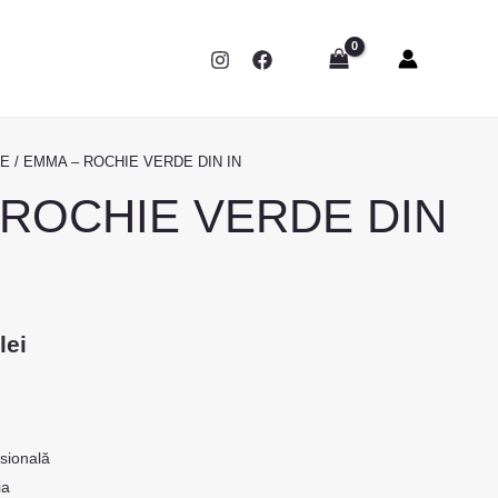
LE
/ EMMA – ROCHIE VERDE DIN IN
Prețul
 ROCHIE VERDE DIN
curent
este:
435,00 lei.
lei.
0
lei
esională
ia