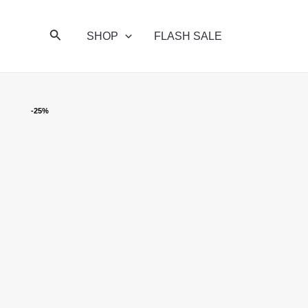
Skip
to
Search
SHOP
FLASH SALE
content
-25%