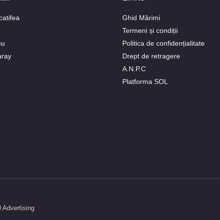
catifea
Ghid Mărimi
Termeni și condiții
eu
Politica de confidențialitate
aray
Drept de retragere
A.N.P.C
Platforma SOL
 Advertising