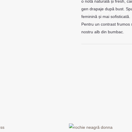
o notă naturală și fresh, car
gen drapaje după bust. Spa
feminină și mai sofisticată.
Pentru un contrast frumos și
nostru alb din bumbac.