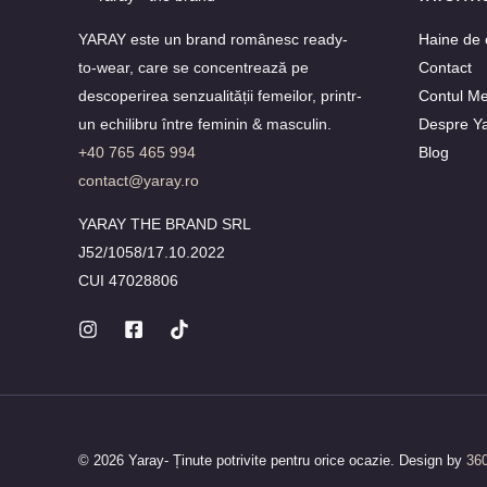
YARAY este un brand românesc ready-
Haine de 
to-wear, care se concentrează pe
Contact
descoperirea senzualității femeilor, printr-
Contul M
un echilibru între feminin & masculin.
Despre Y
+40 765 465 994
Blog
contact@yaray.ro
YARAY THE BRAND SRL
J52/1058/17.10.2022
CUI 47028806
© 2026 Yaray- Ținute potrivite pentru orice ocazie. Design by
360