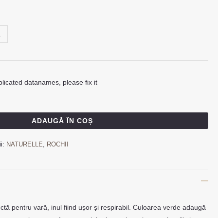
L
licated datanames, please fix it
ADAUGĂ ÎN COȘ
ii:
NATURELLE
,
ROCHII
ectă pentru vară, inul fiind ușor și respirabil. Culoarea verde adaugă