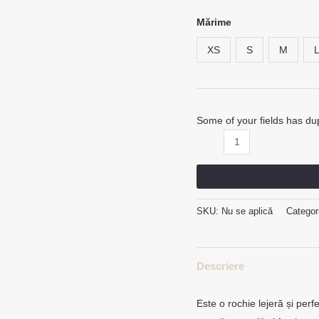
Mărime
XS
S
M
Some of your fields has dup
SKU:
Nu se aplică
Categor
Descriere
Este o rochie lejeră și perf