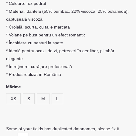
* Culoare: roz pudrat
* Material: dantelă (55% bumbac, 22% viscoză, 25% poliamidă),
căptușeală viscoză
* Croială: scurtă, cu talie marcată
* Volane pe bust pentru un efect romantic
* Închidere cu nasturi la spate
* Ideală pentru ocazii de zi, petreceri în aer liber, plimbări
elegante
* Întreținere: curățare profesională
* Produs realizat în România
Mărime
XS
S
M
L
Some of your fields has duplicated datanames, please fix it