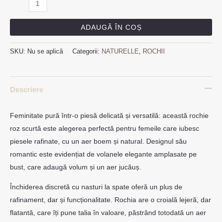
ADAUGĂ ÎN COȘ
SKU:
Nu se aplică
Categorii:
NATURELLE
,
ROCHII
Descriere
Feminitate pură într-o piesă delicată și versatilă: această rochie
roz scurtă este alegerea perfectă pentru femeile care iubesc
piesele rafinate, cu un aer boem și natural. Designul său
romantic este evidențiat de volanele elegante amplasate pe
bust, care adaugă volum și un aer jucăuș.
Închiderea discretă cu nasturi la spate oferă un plus de
rafinament, dar și funcționalitate. Rochia are o croială lejeră, dar
flatantă, care îți pune talia în valoare, păstrând totodată un aer