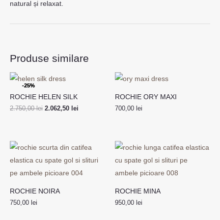
natural și relaxat.
Produse similare
Prețul
Prețul
inițial
curent
-25%
-25%
a
este:
ROCHIE HELEN SILK
ROCHIE ORY MAXI
fost:
2.062,50 lei.
2.750,00 lei.
2.750,00
lei
2.062,50
lei
700,00
lei
ROCHIE NOIRA
ROCHIE MINA
750,00
lei
950,00
lei