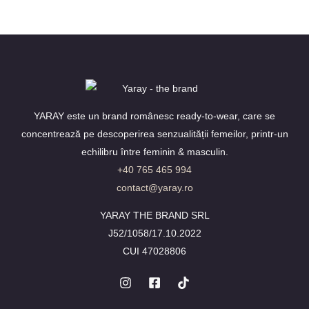
YARAY este un brand românesc ready-to-wear, care se
concentrează pe descoperirea senzualității femeilor, printr-un
echilibru între feminin & masculin.
+40 765 465 994
contact@yaray.ro
YARAY THE BRAND SRL
J52/1058/17.10.2022
CUI 47028806