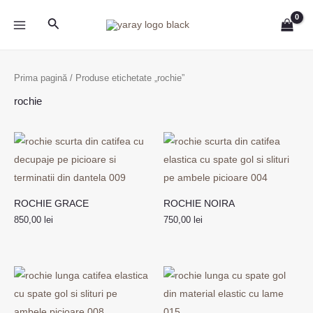
Skip
MAIN
Search
to
MENU
content
Prima pagină
/ Produse etichetate „rochie”
rochie
ROCHIE GRACE
ROCHIE NOIRA
850,00
lei
750,00
lei