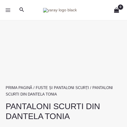
Skip
MAIN
Search
to
MENU
content
Cantitate
PANTALONI
SCURTI
DIN
DANTELA
TONIA
PRIMA PAGINĂ
/
FUSTE ȘI PANTALONI SCURȚI
/ PANTALONI
SCURTI DIN DANTELA TONIA
PANTALONI SCURTI DIN
DANTELA TONIA