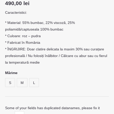
490,00
lei
Caracteristici:
* Material: 55% bumbac, 22% viscoză, 25%
poliamidă/captuseala 100% bumbac
* Culoare: roz – pudra
* Fabricat în România
* ÎNGRIJIRE: Doar clatire delicata la maxim 30% sau curațare
profesională / Nu folosiți înălbitor / Călcare cu abur sau cu fierul
la temperatură medie
Mărime
S
M
L
Some of your fields has duplicated datanames, please fix it